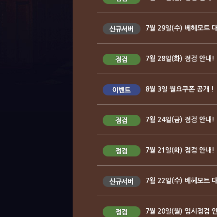
7월 29일(수) 베헤모트 
7월 28일(화) 점검 안내!
8월 3일 월요쿠폰 공개 !
7월 24일(금) 점검 안내!
7월 21일(화) 점검 안내!
7월 22일(수) 베헤모트 
7월 20일(월) 임시점검 안