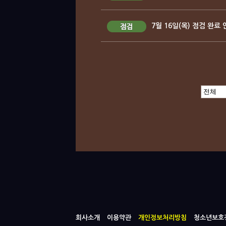
7월 16일(목) 점검 완료 
회사소개
이용약관
개인정보처리방침
청소년보호