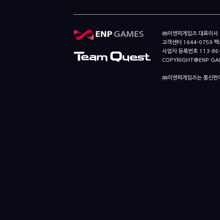
㈜이엔피게임즈 대표이사 이
고객센터 1644-0759 팩스
사업자 등록번호 113-86
COPYRIGHT@ENP GAMES
㈜이엔피게임즈는 통신판매