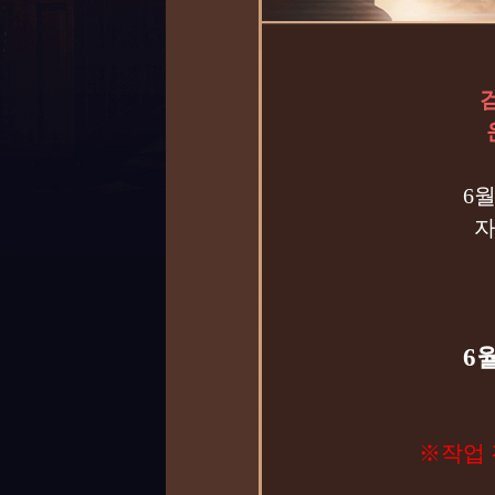
6
자
6월
※작업 