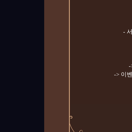
-
-> 이