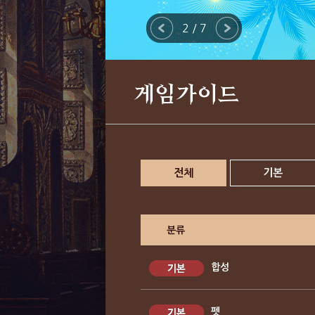
2 / 7
게임가이드
전체
기본
분류
합성
펫